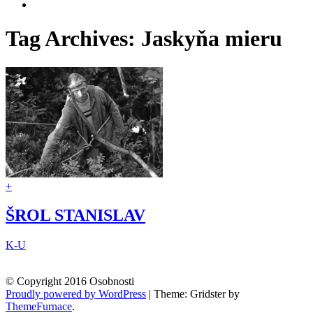
slovenskaspeleologickaspolocnost
profil
Zobraziť
na
UCHpoKmMm9M4N89cfq7wfIng
profil
Facebook
na
106068996341507925966
Tag Archives:
Jaskyňa mieru
YouTube
na
Google+
+
ŠROL STANISLAV
K-U
© Copyright 2016 Osobnosti
Proudly powered by WordPress
|
Theme: Gridster by
ThemeFurnace
.