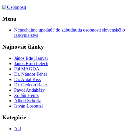
Menu
Nenechajme upadnúť do zabudnutia osobnosti slovenského
jaskyniarstva
Najnovšie články
János Ede Hanvai
János Ernő Pelech
Pál MAGDA
Dr. Nándor Fehér
Dr. Antal Kiss
Dr. Gedeon Raisz
Pavol Andaházy
Zoltán Hentz
Albert Scholtz
István Losontzi
Kategórie
A-J