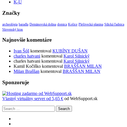
K-U
Značky
archeológia
baradla
Demänovská dolina
domica
Košice
Plešivecká planina
Silická ľadnica
Slovenský kras
Najnovšie komentáre
Ivan Šóš
komentoval
KUBÍNY DUŠAN
charles hatvani
komentoval
Karol Silnický
charles hatvani
komentoval
Karol Silnický
Kamil Kočiško
komentoval
BRAŠŠAN MILAN
Milan Braššan
komentoval
BRAŠŠAN MILAN
Sponzoruje
Vlastný
virtuálny server od 5,65 €
od WebSupport.sk
Search
Zobraziť
profil
Zobraziť