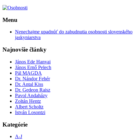
Menu
Nenechajme upadnúť do zabudnutia osobnosti slovenského
jaskyniarstva
Najnovšie články
János Ede Hanvai
János Ernő Pelech
Pál MAGDA
Dr. Nándor Fehér
Dr. Antal Kiss
Dr. Gedeon Raisz
Pavol Andaházy
Zoltán Hentz
Albert Scholtz
István Losontzi
Kategórie
A-J