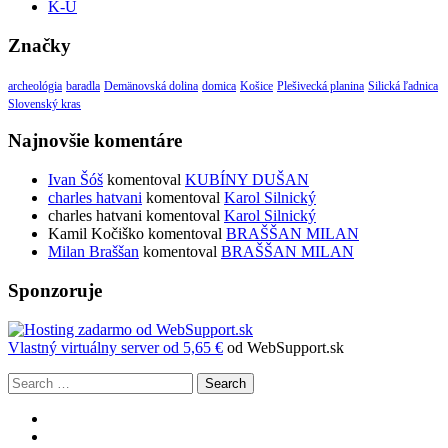
K-U
Značky
archeológia
baradla
Demänovská dolina
domica
Košice
Plešivecká planina
Silická ľadnica
Slovenský kras
Najnovšie komentáre
Ivan Šóš
komentoval
KUBÍNY DUŠAN
charles hatvani
komentoval
Karol Silnický
charles hatvani
komentoval
Karol Silnický
Kamil Kočiško
komentoval
BRAŠŠAN MILAN
Milan Braššan
komentoval
BRAŠŠAN MILAN
Sponzoruje
Vlastný
virtuálny server od 5,65 €
od WebSupport.sk
Search
Zobraziť
profil
Zobraziť