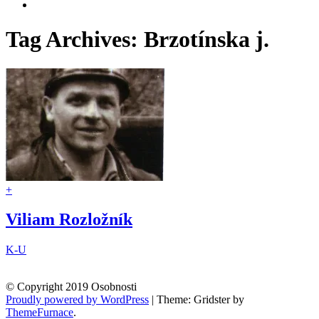
slovenskaspeleologickaspolocnost
profil
Zobraziť
na
UCHpoKmMm9M4N89cfq7wfIng
profil
Facebook
na
106068996341507925966
Tag Archives:
Brzotínska j.
YouTube
na
Google+
+
Viliam Rozložník
K-U
© Copyright 2019 Osobnosti
Proudly powered by WordPress
|
Theme: Gridster by
ThemeFurnace
.