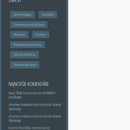
ZNAČKY
archeológia
baradla
Demänovská dolina
domica
Košice
Plešivecká planina
Silická ľadnica
Slovenský kras
NAJNOVŠIE KOMENTÁRE
Ivan Šóš
komentoval
KUBÍNY
DUŠAN
charles hatvani
komentoval
Karol
Silnický
charles hatvani
komentoval
Karol
Silnický
Kamil Kočiško
komentoval