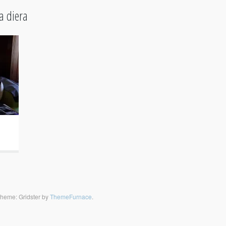
a diera
heme: Gridster by
ThemeFurnace
.