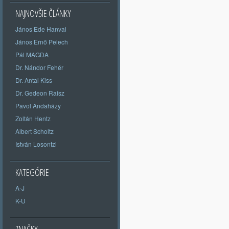
NAJNOVŠIE ČLÁNKY
János Ede Hanvai
János Ernő Pelech
Pál MAGDA
Dr. Nándor Fehér
Dr. Antal Kiss
Dr. Gedeon Raisz
Pavol Andaházy
Zoltán Hentz
Albert Scholtz
István Losontzi
KATEGÓRIE
A-J
K-U