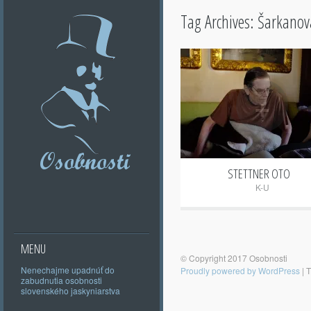
Tag Archives:
Šarkanov
+
STETTNER OTO
K-U
MENU
© Copyright 2017 Osobnosti
Nenechajme upadnúť do
Proudly powered by WordPress
|
T
zabudnutia osobnosti
slovenského jaskyniarstva