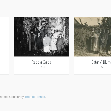
+
+
Radola Gajda
Čatár V. Blum
A-J
A-J
heme: Gridster by
ThemeFurnace
.