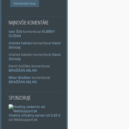
Slovenský kras
NAJNOVŠIE KOMENTÁRE
Ivan Šóš
komentoval
KUBÍNY
DUŠAN
charles hatvani
komentoval
Karol
Silnický
charles hatvani
komentoval
Karol
Silnický
Kamil Kočiško
komentoval
BRAŠŠAN MILAN
Milan Braššan
komentoval
BRAŠŠAN MILAN
SPONZORUJE
Vlastný
virtuálny server od 5,65 €
od WebSupport.sk