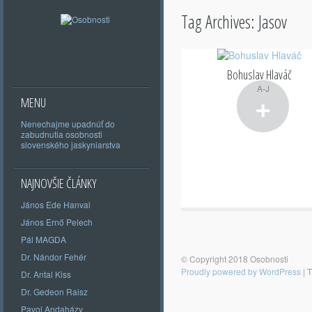
Tag Archives:
Jasov
Bohuslav Hlaváč
A-J
+
MENU
Nenechajme upadnúť do
zabudnutia osobnosti
slovenského jaskyniarstva
NAJNOVŠIE ČLÁNKY
János Ede Hanvai
János Ernő Pelech
Pál MAGDA
Dr. Nándor Fehér
© Copyright 2018 Osobnosti
Proudly powered by WordPress
|
T
Dr. Antal Kiss
Dr. Gedeon Raisz
Pavol Andaházy