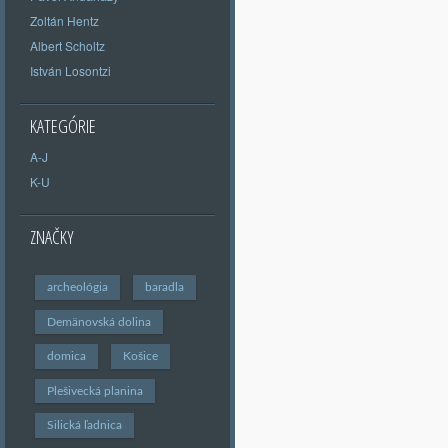
Zoltán Hentz
Albert Scholtz
István Losontzi
KATEGÓRIE
A-J
K-U
ZNAČKY
archeológia
baradla
Demänovská dolina
domica
Košice
Plešivecká planina
Silická ľadnica