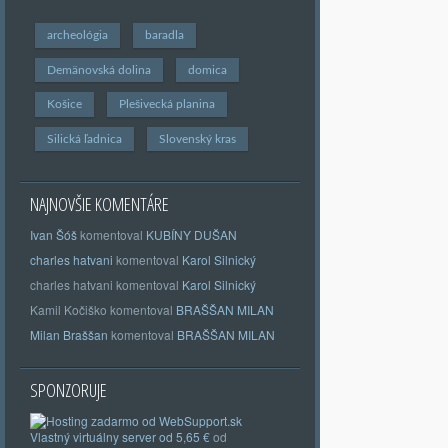
archeológia
baradla
Demänovská dolina
domica
Košice
Plešivecká planina
Silická ľadnica
Slovenský kras
NAJNOVŠIE KOMENTÁRE
Ivan Šóš
komentoval
KUBÍNY DUŠAN
charles hatvani
komentoval
Karol Silnický
charles hatvani
komentoval
Karol Silnický
Kamil Kočiško
komentoval
BRAŠŠAN MILAN
Milan Braššan
komentoval
BRAŠŠAN MILAN
SPONZORUJE
Vlastný
virtuálny server od 5,65 €
od