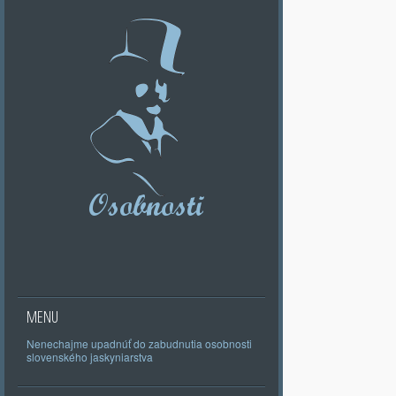
MENU
Nenechajme upadnúť do zabudnutia osobnosti
slovenského jaskyniarstva