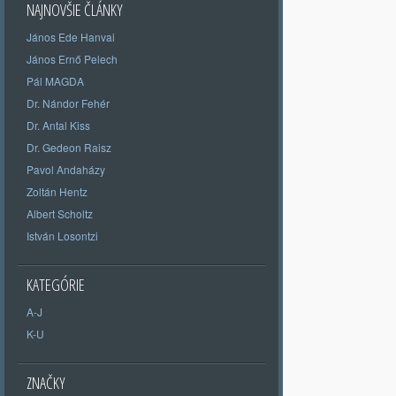
NAJNOVŠIE ČLÁNKY
János Ede Hanvai
János Ernő Pelech
Pál MAGDA
Dr. Nándor Fehér
Dr. Antal Kiss
Dr. Gedeon Raisz
Pavol Andaházy
Zoltán Hentz
Albert Scholtz
István Losontzi
KATEGÓRIE
A-J
K-U
ZNAČKY