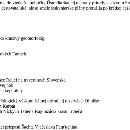
tva do vtedajšej pobočky Ústredia štátnej ochrany prírody s názvom S
stovateľské, ale aj smelé jaskyniarske plány prerušila po krátkej ťaž
ako krasový geomorfológ
sokých Tatrách
ce Reliéf na travertínoch Slovenska
vej holi
nickej doliny
ologický výskum štátnej prírodnej rezervácie Ohnište
h Karpát
i Nízkych Tatier a Rajonizácia krasu Tribeča
kej priepasti Šachta Vjačeslava Panťuchina