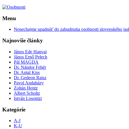
Menu
Nenechajme upadnúť do zabudnutia osobnosti slovenského jas
Najnovšie články
János Ede Hanvai
János Ernő Pelech
Pál MAGDA
Dr. Nándor Fehér
Dr. Antal Kiss
Dr. Gedeon Raisz
Pavol Andaházy
Zoltán Hentz
Albert Scholtz
István Losontzi
Kategórie
A-J
K-U