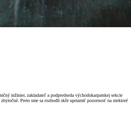
ničný inžinier, zakladateľ a podpredseda východokarpatskej sekcie
 zbytočné. Preto sme sa rozhodli skôr upriamiť pozornosť na niektoré