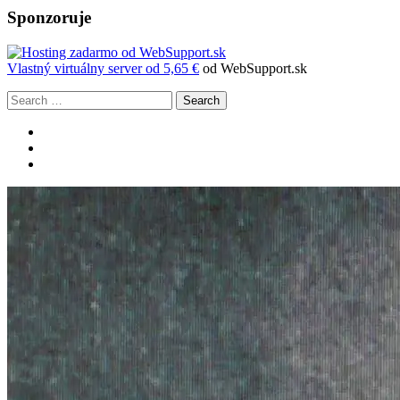
Sponzoruje
Vlastný
virtuálny server od 5,65 €
od WebSupport.sk
Search
Zobraziť
profil
Zobraziť
slovenskaspeleologickaspolocnost
profil
Zobraziť
na
UCHpoKmMm9M4N89cfq7wfIng
profil
Facebook
na
106068996341507925966
YouTube
na
Google+