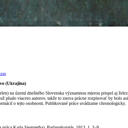
kras
vo (Ukrajina)
nielen) na území dnešného Slovenska významnou mierou prispel aj želez
ž písalo viacero autorov, takže to znova prácne rozpisovať by bolo asi
ormácií o tejto osobnosti. Publikované práce uvádzame chronologicky.
 práca Karla Siegmetha). Barlangkutatás, 1913, 1, 3–9.