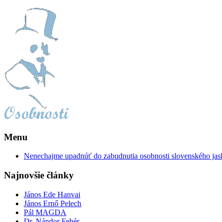
Menu
Nenechajme upadnúť do zabudnutia osobnosti slovenského jas
Najnovšie články
János Ede Hanvai
János Ernő Pelech
Pál MAGDA
Dr. Nándor Fehér