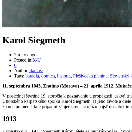
Karol Siegmeth
7 rokov ago
Posted in:
K-U
0
Author:
dankez
Tags:
baradla
,
domica
,
historia
,
Plešivecká planina
,
Slovenský 
11. septembra 1845, Znojmo (Morava) – 21. apríla 1912, Mukače
V poslednej štvrtine 19. storočia k poznávaniu a propagácii jaskýň (
Uhorského karpatského spolku Karol Siegmeth. O jeho živote a diele u
známe pramene, kde prípadní záujemcovia si môžu nájsť dostatok inf
1913
Horusitzky H., 1913: Siegmeth Károly élete és munkálkodása (Život a