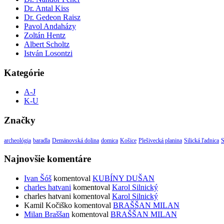
Dr. Antal Kiss
Dr. Gedeon Raisz
Pavol Andaházy
Zoltán Hentz
Albert Scholtz
István Losontzi
Kategórie
A-J
K-U
Značky
archeológia
baradla
Demänovská dolina
domica
Košice
Plešivecká planina
Silická ľadnica
S
Najnovšie komentáre
Ivan Šóš
komentoval
KUBÍNY DUŠAN
charles hatvani
komentoval
Karol Silnický
charles hatvani
komentoval
Karol Silnický
Kamil Kočiško
komentoval
BRAŠŠAN MILAN
Milan Braššan
komentoval
BRAŠŠAN MILAN